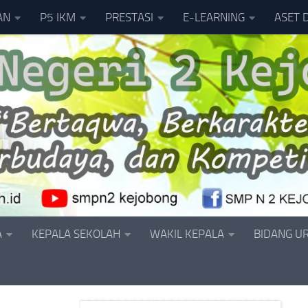
AN
P5 IKM
PRESTASI
E-LEARNING
ASET 
A
KEPALA SEKOLAH
WAKIL KEPALA
BIDANG U