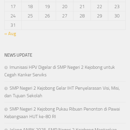
17
18
19
20
21
22
23
24
25
26
27
28
29
30
31
« Aug
NEWS UPDATE
Imunisasi HPV Digelar di SMP Negeri 2 Kejobong untuk
Cegah Kanker Serviks
SMP Negeri 2 Kejobong Gelar IHT Penyelarasan Visi, Misi,
dan Tujuan Sekolah
SMP Negeri 2 Kejobong Pukau Ribuan Penonton di Pawai
Kebangsaan HUT ke-80 RI
Jelang ANBK 2025, SMP Negeri 2 Kejobong Mantapkan