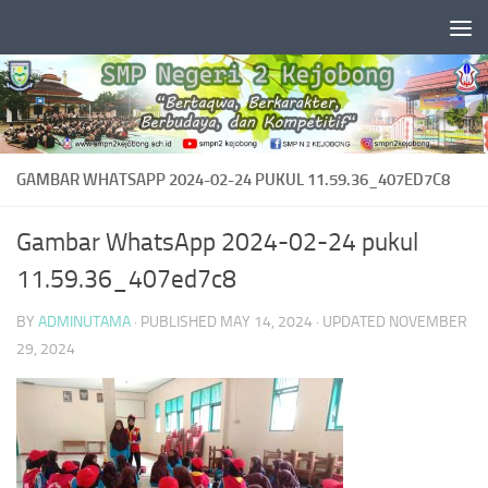
Skip to content
GAMBAR WHATSAPP 2024-02-24 PUKUL 11.59.36_407ED7C8
Gambar WhatsApp 2024-02-24 pukul
11.59.36_407ed7c8
BY
ADMINUTAMA
· PUBLISHED
MAY 14, 2024
· UPDATED
NOVEMBER
29, 2024