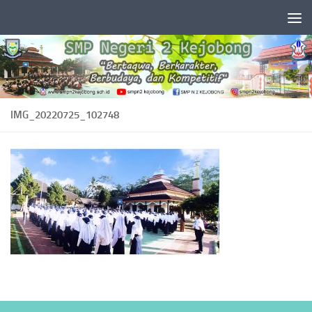
Skip to content
IMG_20220725_102748