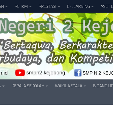
AN
P5 IKM
PRESTASI
E-LEARNING
ASET 
A
KEPALA SEKOLAH
WAKIL KEPALA
BIDANG U
L