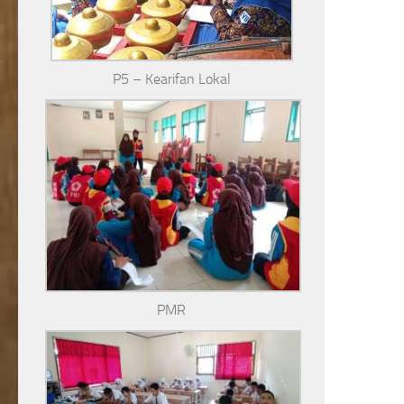
P5 – Kearifan Lokal
PMR