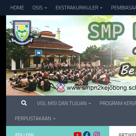
HOME
OSIS
EKSTRAKURIKULER
PEMBIASA
Skip to content
VISI, MISI DAN TUJUAN
PROGRAM KERJ
PERPUSTAKAAN
FOLLOW:
ARTIKE