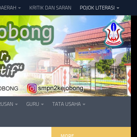
DAERAH
KRITIK DAN SARAN
POJOK LITERASI
RUSAN
GURU
TATA USAHA
MORE