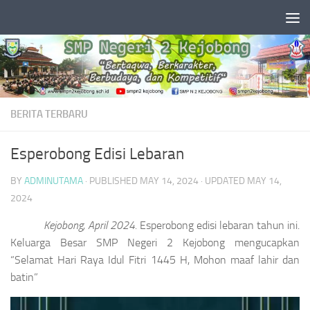
Skip to content
BERITA TERBARU
Esperobong Edisi Lebaran
BY
ADMINUTAMA
· PUBLISHED
MAY 14, 2024
· UPDATED
MAY 14,
2024
Kejobong, April 2024.
Esperobong edisi lebaran tahun ini.
Keluarga Besar SMP Negeri 2 Kejobong mengucapkan
“Selamat Hari Raya Idul Fitri 1445 H, Mohon maaf lahir dan
batin”
Video