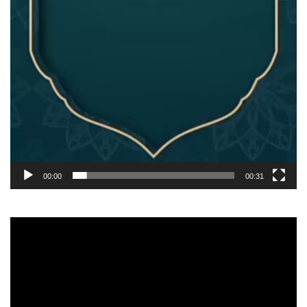
00:00
00:31
Video
Player