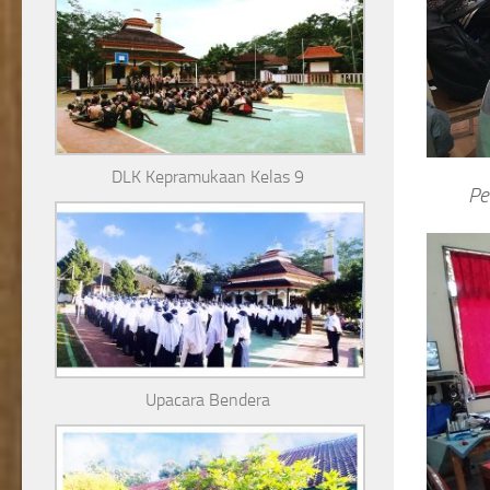
DLK Kepramukaan Kelas 9
Pe
Upacara Bendera