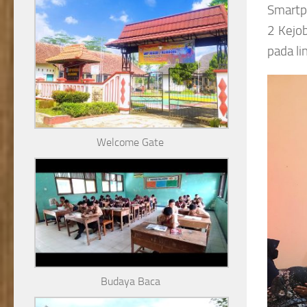
Smartph
2 Kejo
pada l
Welcome Gate
Budaya Baca