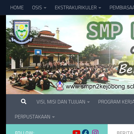
HOME
OSIS
EKSTRAKURIKULER
PEMBIASA
Skip to content
VISI, MISI DAN TUJUAN
PROGRAM KERJ
PERPUSTAKAAN
FOLLOW:
BERITA