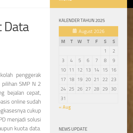
KALENDER TAHUN 2025
t Data
August 2026
M
T
W
T
F
S
S
1
2
3
4
5
6
7
8
9
10
11
12
13
14
15
16
kolah penggerak
17
18
19
20
21
22
23
 pilihan SMP N 2
24
25
26
27
28
29
30
g bejalan cepat,
31
asis online sudah
« Aug
engkasesnya cukup
PD menjadi solusi
aupun kuota data.
NEWS UPDATE