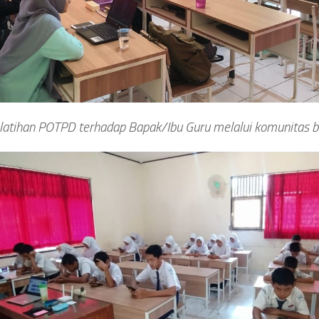
latihan POTPD terhadap Bapak/Ibu Guru melalui komunitas be