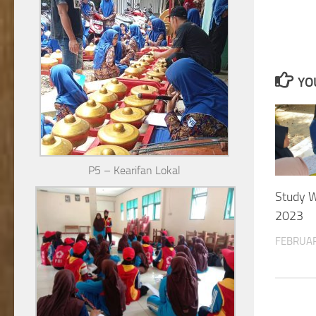
YO
P5 – Kearifan Lokal
Study W
2023
FEBRUAR