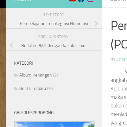
NEXT STORY
Pen
Pembelajaran Terintegrasi Numerasi
PREVIOUS STORY
(P
Berlatih PMR dengan kakak senior
BY
ADMI
KATEGORI
S
Album Kenangan
(2)
angkat
Kejobo
Berita Terbaru
(94)
maka se
bukan 
GALERI ESPEROBONG
menjadi
yang c