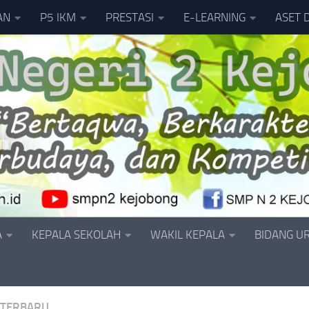
AN
P5 IKM
PRESTASI
E-LEARNING
ASET 
A
KEPALA SEKOLAH
WAKIL KEPALA
BIDANG U
 TERBARU