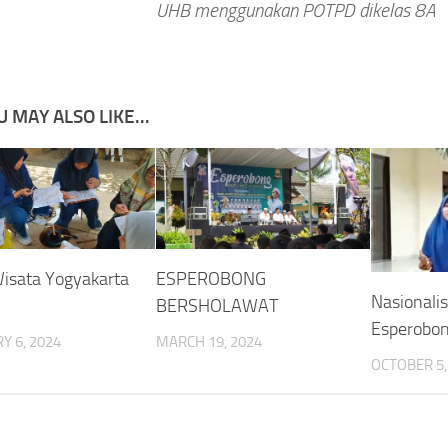
UHB menggunakan POTPD dikelas 8A
U MAY ALSO LIKE...
isata Yogyakarta
ESPEROBONG
Nasionali
BERSHOLAWAT
Esperobo
Y 6, 2024
MARCH 19, 2024
OCTOBER 5,