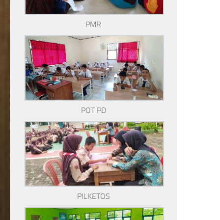
PMR
POT PD
PILKETOS