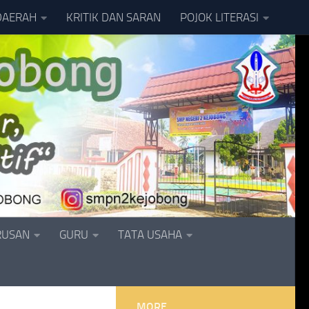
DAERAH
KRITIK DAN SARAN
POJOK LITERASI
RUSAN
GURU
TATA USAHA
MORE