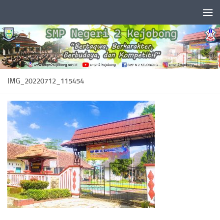
Skip to content
IMG_20220712_115454