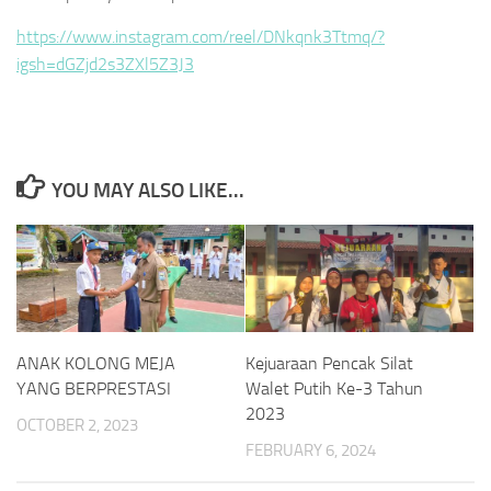
https://www.instagram.com/reel/DNkqnk3Ttmq/?
igsh=dGZjd2s3ZXl5Z3J3
YOU MAY ALSO LIKE...
ANAK KOLONG MEJA
Kejuaraan Pencak Silat
YANG BERPRESTASI
Walet Putih Ke-3 Tahun
2023
OCTOBER 2, 2023
FEBRUARY 6, 2024