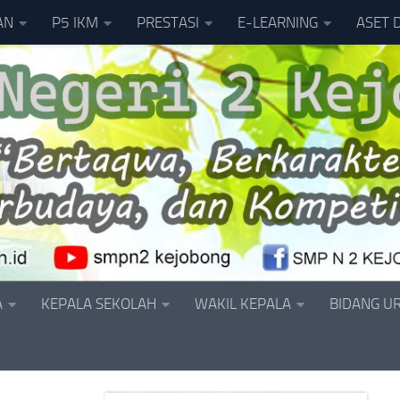
AN
P5 IKM
PRESTASI
E-LEARNING
ASET 
A
KEPALA SEKOLAH
WAKIL KEPALA
BIDANG U