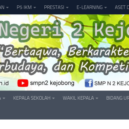
AN
P5 IKM
PRESTASI
E-LEARNING
ASET 
A
KEPALA SEKOLAH
WAKIL KEPALA
BIDANG U