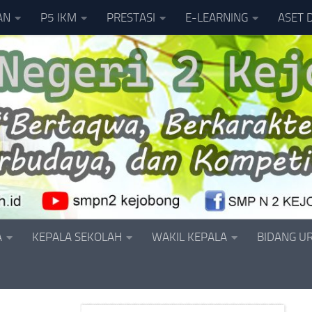
AN
P5 IKM
PRESTASI
E-LEARNING
ASET 
A
KEPALA SEKOLAH
WAKIL KEPALA
BIDANG U