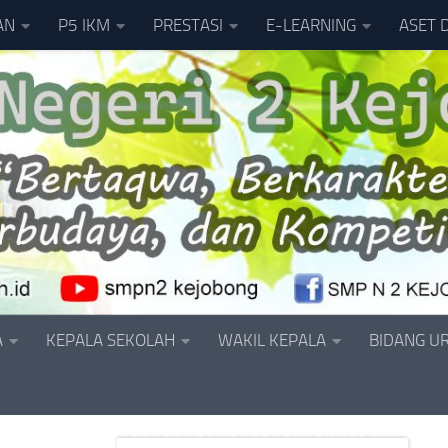
AN
P5 IKM
PRESTASI
E-LEARNING
ASET 
A
KEPALA SEKOLAH
WAKIL KEPALA
BIDANG U