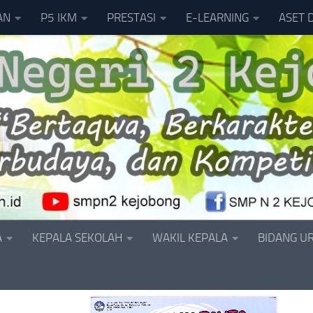
AN
P5 IKM
PRESTASI
E-LEARNING
ASET 
A
KEPALA SEKOLAH
WAKIL KEPALA
BIDANG U