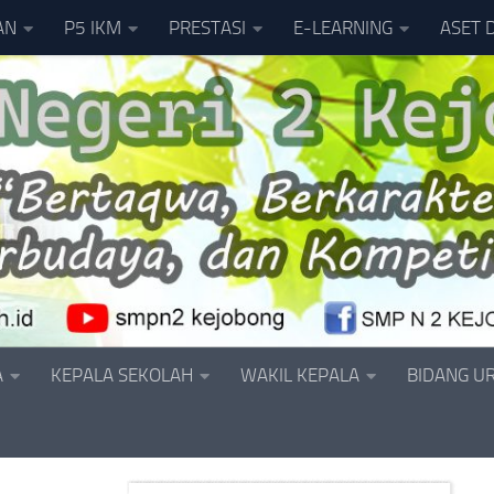
AN
P5 IKM
PRESTASI
E-LEARNING
ASET 
A
KEPALA SEKOLAH
WAKIL KEPALA
BIDANG U