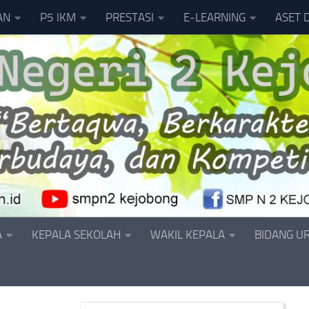
AN
P5 IKM
PRESTASI
E-LEARNING
ASET 
A
KEPALA SEKOLAH
WAKIL KEPALA
BIDANG U