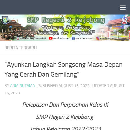
Skip to content
BERITA TERBARU
“Ayunkan Langkah Songsong Masa Depan
Yang Cerah Dan Gemilang”
BY
ADMINUTAMA
· PUBLISHED
AUGUST 15, 2023
· UPDATED
AUGUST
15, 2023
Pelepasan Dan Perpisahan Kelas IX
SMP Negeri 2 Kejobong
Tahun Pelajaran 2022/2023