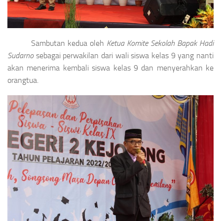
Sambutan kedua oleh
Ketua Komite Sekolah Bapak Hadi
Sudarno
sebagai perwakilan dari wali siswa kelas 9 yang nanti
akan menerima kembali siswa kelas 9 dan menyerahkan ke
orangtua.