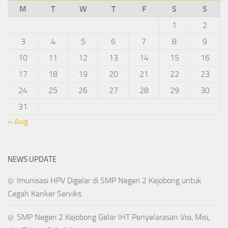
M
T
W
T
F
S
S
1
2
3
4
5
6
7
8
9
10
11
12
13
14
15
16
17
18
19
20
21
22
23
24
25
26
27
28
29
30
31
« Aug
NEWS UPDATE
Imunisasi HPV Digelar di SMP Negeri 2 Kejobong untuk
Cegah Kanker Serviks
SMP Negeri 2 Kejobong Gelar IHT Penyelarasan Visi, Misi,