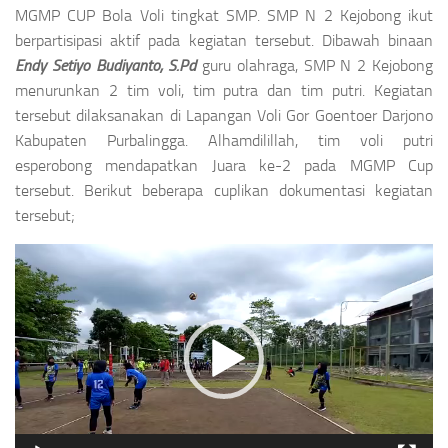
MGMP CUP Bola Voli tingkat SMP. SMP N 2 Kejobong ikut
berpartisipasi aktif pada kegiatan tersebut. Dibawah binaan
Endy Setiyo Budiyanto, S.Pd
guru olahraga, SMP N 2 Kejobong
menurunkan 2 tim voli, tim putra dan tim putri. Kegiatan
tersebut dilaksanakan di Lapangan Voli Gor Goentoer Darjono
Kabupaten Purbalingga. Alhamdilillah, tim voli putri
esperobong mendapatkan Juara ke-2 pada MGMP Cup
tersebut. Berikut beberapa cuplikan dokumentasi kegiatan
tersebut;
Video
Player