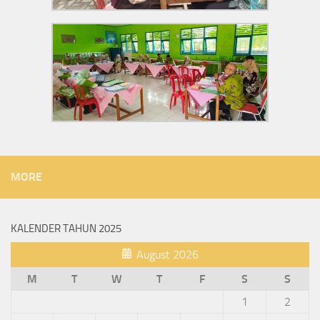
MORE
KALENDER TAHUN 2025
August 2026
M
T
W
T
F
S
S
1
2