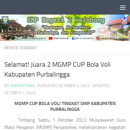
Skip to content
BERITA TERBARU
Selamat! Juara 2 MGMP CUP Bola Voli
Kabupaten Purbalingga
BY
ADMINUTAMA
· PUBLISHED
OCTOBER 5, 2022
· UPDATED
OCTOBER 7, 2022
MGMP CUP BOLA VOLI TINGKAT SMP KABUPATEN
PURBALINGGA
Timbang. Sabtu, 1 Oktober 2022, Musyawarah Guru
Mata Pelajaran (MGMP) Penjasorkes melaksanakan kegiatan