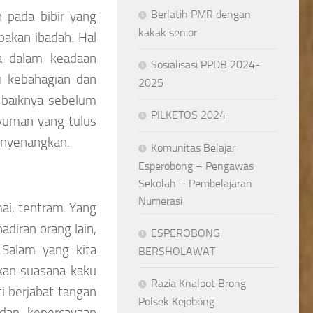
Berlatih PMR dengan
 pada bibir yang
kakak senior
akan ibadah. Hal
ta dalam keadaan
Sosialisasi PPDB 2024-
n kebahagian dan
2025
h baiknya sebelum
PILKETOS 2024
yuman yang tulus
enyenangkan.
Komunitas Belajar
Esperobong – Pengawas
Sekolah – Pembelajaran
Numerasi
ai, tentram. Yang
diran orang lain,
ESPEROBONG
 Salam yang kita
BERSHOLAWAT
kan suasana kaku
Razia Knalpot Brong
ti berjabat tangan
Polsek Kejobong
dan kepercayaan