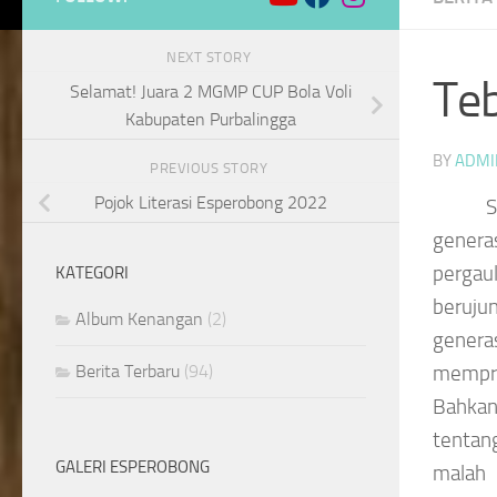
NEXT STORY
Teb
Selamat! Juara 2 MGMP CUP Bola Voli
Kabupaten Purbalingga
BY
ADMI
PREVIOUS STORY
Pojok Literasi Esperobong 2022
S
genera
pergau
KATEGORI
berujun
Album Kenangan
(2)
generas
Berita Terbaru
(94)
mempri
Bahkan
tentang
GALERI ESPEROBONG
malah 