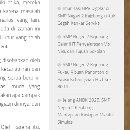
ki etika, mereka
Imunisasi HPV Digelar di
a karena masalah
SMP Negeri 2 Kejobong untuk
arkis yang lain.
Cegah Kanker Serviks
muda di zaman ini
SMP Negeri 2 Kejobong
i luhur yang telah
Gelar IHT Penyelarasan Visi,
nya.
Misi, dan Tujuan Sekolah
g disebabkan oleh
SMP Negeri 2 Kejobong
 kecanggihan dan
Pukau Ribuan Penonton di
g serba berpikir
Pawai Kebangsaan HUT ke-
erasi muda yang
80 RI
pakan apa dampak
Jelang ANBK 2025, SMP
iaan dirinya, dan
Negeri 2 Kejobong
Mantapkan Kesiapan Melalui
Simulasi
Oleh karena itu,