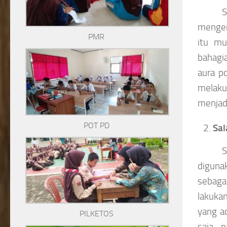
S
mengem
PMR
itu mu
bahagi
aura po
melaku
menjad
POT PD
Sa
S
diguna
sebaga
lakuka
yang ad
PILKETOS
saja, 