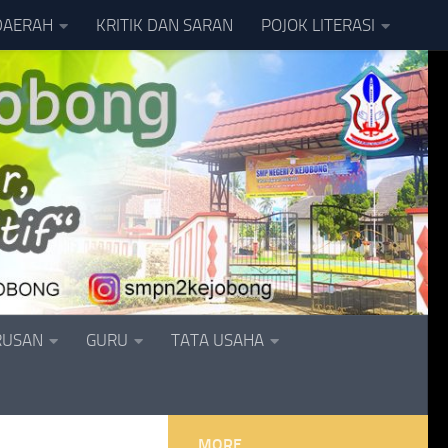
DAERAH
KRITIK DAN SARAN
POJOK LITERASI
RUSAN
GURU
TATA USAHA
MORE