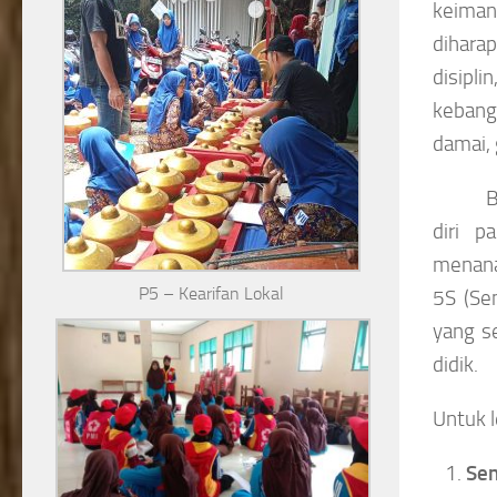
keiman
diharap
disipli
kebangs
damai, 
B
diri p
menana
P5 – Kearifan Lokal
5S (Se
yang s
didik.
Untuk l
Se