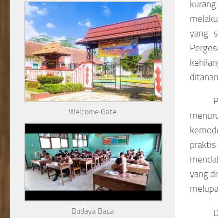
kurang
melaku
yang s
Perges
kehilan
ditanam
P
Welcome Gate
menuru
kemode
prakt
mendah
yang di
melupa
Budaya Baca
D