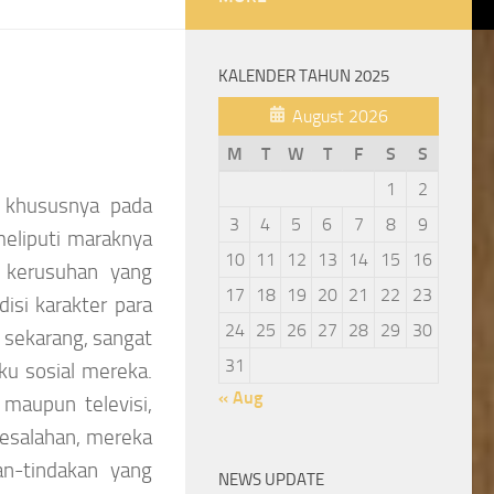
KALENDER TAHUN 2025
August 2026
M
T
W
T
F
S
S
1
2
, khususnya pada
3
4
5
6
7
8
9
eliputi maraknya
10
11
12
13
14
15
16
 kerusuhan yang
17
18
19
20
21
22
23
isi karakter para
24
25
26
27
28
29
30
 sekarang, sangat
31
ku sosial mereka.
« Aug
 maupun televisi,
kesalahan, mereka
n-tindakan yang
NEWS UPDATE