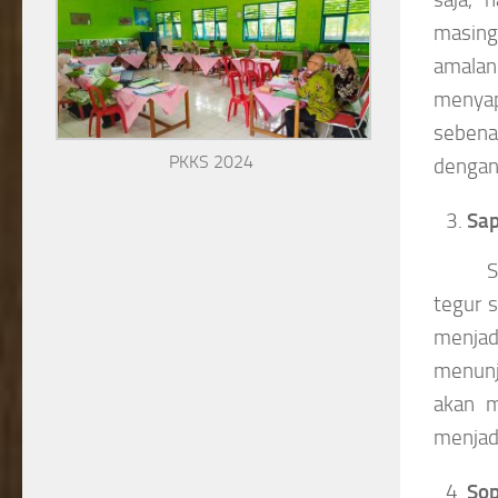
masing
amalan 
menyap
sebenar
PKKS 2024
dengan
Sa
S
tegur 
menjad
menunj
akan m
menjadi
So