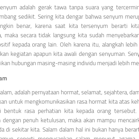
enyum adalah gerak tawa tanpa suara yang tercermin
bang sedikit. Sering kita dengar bahwa senyum merup
ngkin benar, karena saat kita tersenyum berarti ki
a, maka secara tidak langsung kita sudah menyebarka
sitif kepada orang lain. Oleh karena itu, alangkah lebi
kan kegiatan apapun kita awali dengan senyuman. Sen
ikan hubungan masing-masing individu menjadi lebih m
lam
alam, adalah pernyataan hormat, selamat, sejahtera, dam
kan untuk mengkomunikasikan rasa hormat kita atas keha
i bentuk rasa perhatian kita kepada orang tersebut.
n dengan penuh ketulusan, maka akan mampu mencair
a di sekitar kita. Salam dalam hal ini bukan hanya berar
namun seperti mengucapkan salam menurut agama 