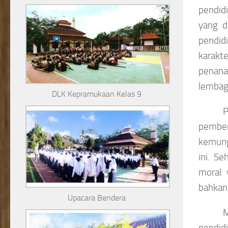
pendid
yang di
pendidi
karakt
penana
lembaga
DLK Kepramukaan Kelas 9
P
pemben
kemung
ini. S
moral 
bahkan
Upacara Bendera
M
pendidi