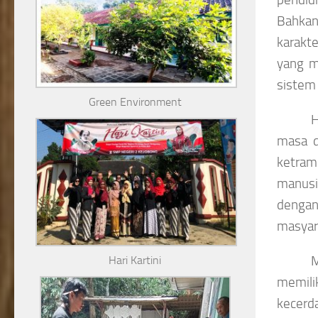
Bahkan
karakt
yang m
sistem 
Green Environment
H
masa d
ketram
manusi
dengan
masyar
M
Hari Kartini
memili
kecerd