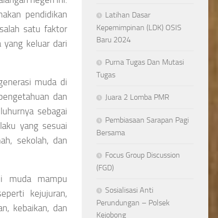
akan pendidikan
Latihan Dasar
Kepemimpinan (LDK) OSIS
salah satu faktor
Baru 2024
yang keluar dari
Purna Tugas Dan Mutasi
Tugas
generasi muda di
 pengetahuan dan
Juara 2 Lomba PMR
 luhurnya sebagai
Pembiasaan Sarapan Pagi
ilaku yang sesuai
Bersama
ah, sekolah, dan
Focus Group Discussion
(FGD)
rasi muda mampu
Sosialisasi Anti
perti kejujuran,
Perundungan – Polsek
an, kebaikan, dan
Kejobong