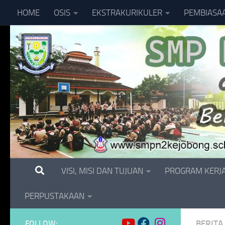
HOME
OSIS
EKSTRAKURIKULER
PEMBIASA
Skip to content
VISI, MISI DAN TUJUAN
PROGRAM KERJ
PERPUSTAKAAN
FOLLOW:
BERITA