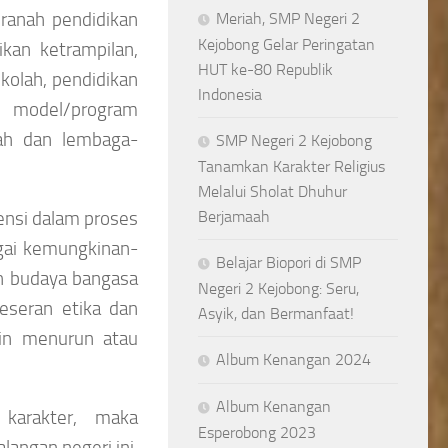
 ranah pendidikan
Meriah, SMP Negeri 2
Kejobong Gelar Peringatan
ikan ketrampilan,
HUT ke-80 Republik
ekolah, pendidikan
Indonesia
a model/program
lah dan lembaga-
SMP Negeri 2 Kejobong
Tanamkan Karakter Religius
Melalui Sholat Dhuhur
Berjamaah
ensi dalam proses
ai kemungkinan-
Belajar Biopori di SMP
n budaya bangasa
Negeri 2 Kejobong: Seru,
geseran etika dan
Asyik, dan Bermanfaat!
in menurun atau
Album Kenangan 2024
Album Kenangan
 karakter, maka
Esperobong 2023
langan negeri ini.