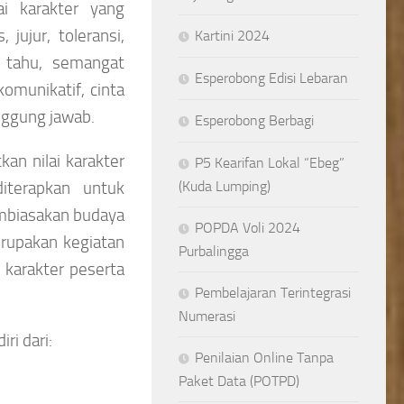
i karakter yang
 jujur, toleransi,
Kartini 2024
in tahu, semangat
Esperobong Edisi Lebaran
omunikatif, cinta
nggung jawab.
Esperobong Berbagi
an nilai karakter
P5 Kearifan Lokal “Ebeg”
(Kuda Lumping)
iterapkan untuk
embiasakan budaya
POPDA Voli 2024
erupakan kegiatan
Purbalingga
karakter peserta
Pembelajaran Terintegrasi
Numerasi
ri dari:
Penilaian Online Tanpa
Paket Data (POTPD)