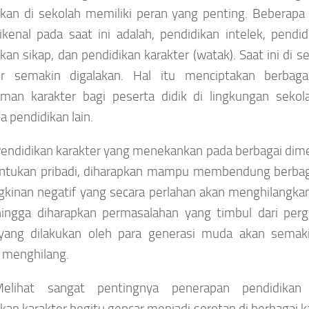
ikan di sekolah memiliki peran yang penting. Beberapa
kenal pada saat ini adalah, pendidikan intelek, pendid
kan sikap, dan pendidikan karakter (watak). Saat ini di s
er semakin digalakan. Hal itu menciptakan berbag
man karakter bagi peserta didik di lingkungan seko
 pendidikan lain.
endidikan karakter yang menekankan pada berbagai dim
tukan pribadi, diharapkan mampu membendung berbag
kinan negatif yang secara perlahan akan menghilangka
ehingga diharapkan permasalahan yang timbul dari per
yang dilakukan oleh para generasi muda akan semak
 menghilang.
elihat sangat pentingnya penerapan pendidikan
kan karakter begitu gencar menjadi sorotan di berbagai ka