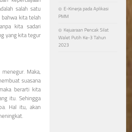
alah salah satu
E-Kinerja pada Aplikasi
PMM
 bahwa kita telah
npa kita sadari
Kejuaraan Pencak Silat
g yang kita tegur
Walet Putih Ke-3 Tahun
2023
k menegur. Maka,
 membuat suasana
aka berarti kita
ang itu. Sehingga
a. Hal itu, akan
meningkat.