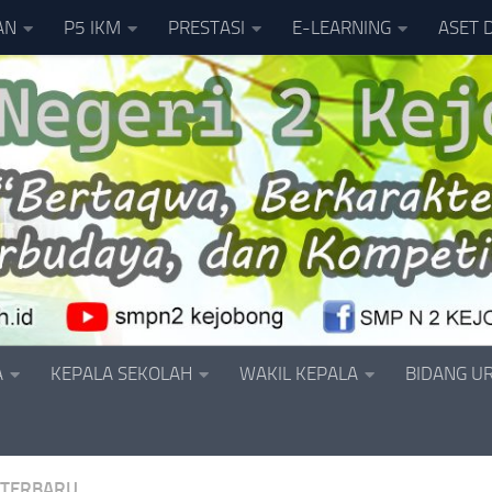
AN
P5 IKM
PRESTASI
E-LEARNING
ASET 
A
KEPALA SEKOLAH
WAKIL KEPALA
BIDANG U
 TERBARU