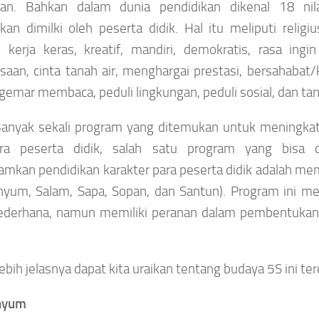
an. Bahkan dalam dunia pendidikan dikenal 18 nila
kan dimilki oleh peserta didik. Hal itu meliputi religius,
n, kerja keras, kreatif, mandiri, demokratis, rasa ing
aan, cinta tanah air, menghargai prestasi, bersahabat/k
gemar membaca, peduli lingkungan, peduli sosial, dan ta
anyak sekali program yang ditemukan untuk meningkatk
ara peserta didik, salah satu program yang bisa d
mkan pendidikan karakter para peserta didik adalah m
nyum, Salam, Sapa, Sopan, dan Santun). Program ini m
ederhana, namun memiliki peranan dalam pembentukan 
ebih jelasnya dapat kita uraikan tentang budaya 5S ini terdi
nyum