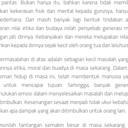
 pantas. Bukan hanya itu, bahkan karena tidak memili
kan kekerasan fisik dan mental kepada gurunya, hany
ederhana. Dan masih banyak lagi bentuk tindakan an
eran nilai etika dan budaya inilah penyebab generasi 
gan jati dirinya. Kebanyakan dari mereka melupakan nila
kan kepada dirinya sejak kecil oleh orang tua dan leluhur
ermasalahan di atas adalah sebagian kecil masalah yan
nnya etika, moral dan buadya di masa sekarang. Dalam
rnan hidup di masa ini, telah membentuk manusia yan
is untuk mencapai tujuan. Sehingga, banyak gen
ulukan emosi dalam menyelesaikan masalah dan melu
timbulkan. Kesenangan sesaat menjadi tolak ukur kebahag
kan apa dampak yang akan ditimbulkan untuk orang lain.
isinilah tantangan semakin besar di masa sekarang. 